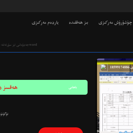
چۈشۈرۈش مەركىزى
بىز ھەققىدە
ياردەم مەركىزى
excelجەدۋەلنى تېز سۈرئەتتە ئالماشتۇرۇشword
TASAWUR9J
ھەقسىز 
باھاىى
ئۈگۈنۈ