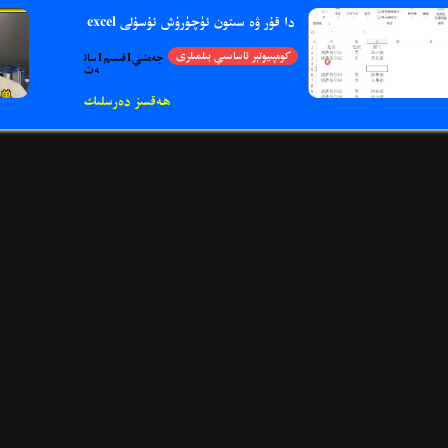
excel دا قۇر ۋە سىتون ئۈچۈرۈش ئۇسۇلى
كومپىيوتېر ئاساسىي بىلمىلرى
جەمئىي1قىسىم1سائ
ەت
ھەقسىز دەرسلىك