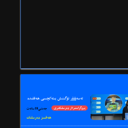
تەسەۋۋۇر ئۆگىنىش يىتەكچىسى ھەققىدە
پىروگراممىرلار دەرسلىكلىرى
جەمئىي18سائەت
ھەقسىز دەرسلىك