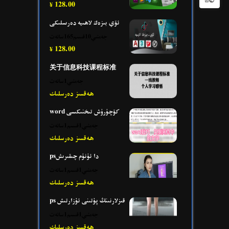
128.00
¥
ئۆي بىزەك لاھىيە دەرىسلىكى
جەمئىي10قىسىم165سائەت
128.00
¥
关于信息科技课程标准
جەمئىي1سائەت
ھەقسىز دەرسلىك
word كۆچۈرۈش تىخنىكىسى
جەمئىي1قىسىم1سائەت
ھەقسىز دەرسلىك
psدا ئۈنۈم چىقىرىش
جەمئىي1قىسىم1سائەت
ھەقسىز دەرسلىك
ps قىزلارنىنڭ پۇتىنى ئۇزارتىش
جەمئىي1قىسىم1سائەت
ھەقسىز دەرسلىك