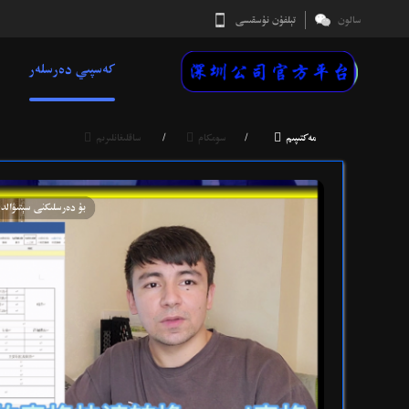
سالون
تېلفۇن نۇسقىسى
كەسپىي دەرسلەر



مەكتىپىم
/
سومكام
/
ساقلىغانلىرىم
بۇ دەرسلىكنى سېتىۋالدى
ukFPDE