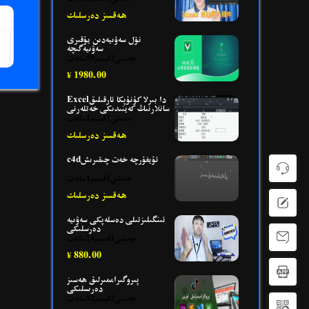
ھەقسىز دەرسلىك
نۆل سەۋىيەدىن يۇقىرى
سەۋىيەگىچە
جەمئىي2قىسىم59سائەت
1980.00
¥
Excelدا بىرلا كۇنۇپكا ئارقىلىق
سانلارنىڭ كەينىدىكى خەتلەرنى
ئالماشتۇرۇش
جەمئىي1قىسىم1سائەت
ھەقسىز دەرسلىك
c4dئۇيغۇرچە خەت چىقىرىش
جەمئىي1قىسىم1سائەت
ھەقسىز دەرسلىك
ئىنگىلىزتىلى دەسلەپكى سەۋىيە
دەرسلىكى
جەمئىي1قىسىم14سائەت
880.00
¥
پىروگىراممىرلىق ھەسىز
دەرىسلىكى
جەمئىي2قىسىم52سائەت