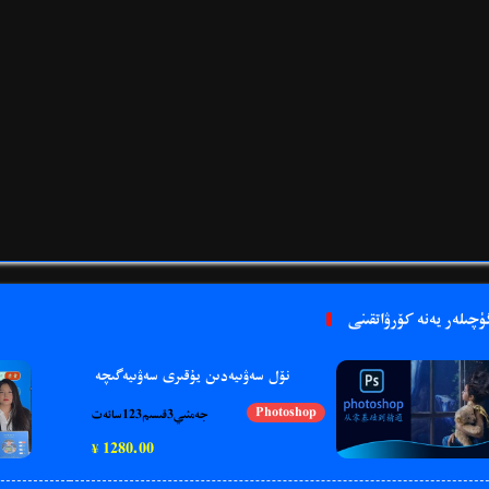
ۈچىلەر يەنە كۆرۋاتقىنى
نۆل سەۋىيەدىن يۇقىرى سەۋىيەگىچە
Photoshop
جەمئىي3قىسىم123سائەت
1280.00
¥