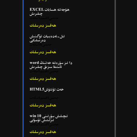
EXCEL ھۆجەتتە ھىسابات
چىقىرىش
جەمئىي1قىسىم1سائەت
ھەقسىز دەرسلىك
تىل-ئەدەبىيات ئۈگىنىش
دەرىسلىكى
جەمئىي16سائەت
ھەقسىز دەرسلىك
word دا تىز سۈرەتتە خەتنىڭ
ئاستىغا سىزىق چىقىرىش
جەمئىي1قىسىم1سائەت
ھەقسىز دەرسلىك
HTML5خەت تۇنتۇش
جەمئىي1قىسىم1سائەت
ھەقسىز دەرسلىك
win 10 ئىچىلىش سۈرتىنى
تىزلىتىش ئۇسۇلى
جەمئىي1قىسىم1سائەت
ھەقسىز دەرسلىك