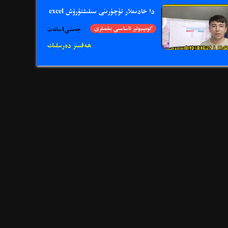
excel دا خادىملار ئۇچۇرىنى سىلىشتۇرۇش
كومپىيوتېر ئاساسىي بىلمىلرى
جەمئىي1سائەت
ھەقسىز دەرسلىك