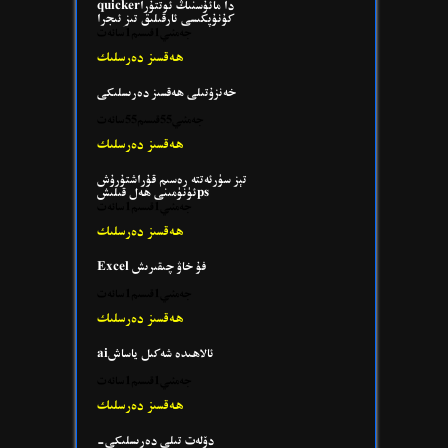
quickerدا مائۇسنىڭ ئوتتۇرا
كۇنۇپكىسى ئارقىلىق تىز ئىجرا
قىلىش
جەمئىي1قىسىم1سائەت
ھەقسىز دەرسلىك
خەنزۇتىلى ھەقسىز دەرىسلىكى
جەمئىي55قىسىم55سائەت
ھەقسىز دەرسلىك
تېز سۈرئەتتە رەسىم قۇراشتۇرۇش
ئۈنۈمىنى ھەل قىلىشps
جەمئىي1قىسىم1سائەت
ھەقسىز دەرسلىك
Excel فۇ خاۋ چىقىرىش
جەمئىي1قىسىم1سائەت
ھەقسىز دەرسلىك
aiئالاھىدە شەكىل ياساش
جەمئىي1قىسىم1سائەت
ھەقسىز دەرسلىك
دۆلەت تىلى دەرىسلىكى-