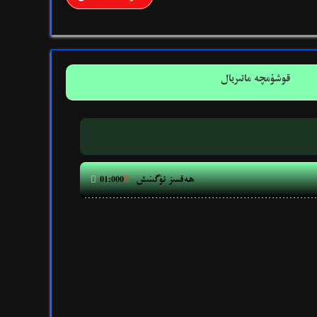
قوشۇمچە ماتىريال
ھەقسىز ئۈگىنىش


01:000