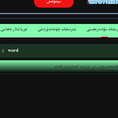
سېتىۋىلىش
سلىك مۇندەرىجىسى
دەرىسلىك چۈشەندۈرلىشى
تورداشلار باھاسى
word



excelجەدۋەلنى تېز سۈرئەتتە ئالماشتۇرۇشword