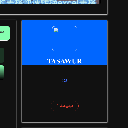
دەر
TASAWUR
123

قوشۇۋىلىڭ