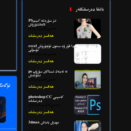
باشقا دەرىسلىكلەر
PSتىز سۈرەتتە كىيىم
ئالماشتۇرۇش
جەمئىي1قىسىم1سائەت
ھەقسىز دەرسلىك
excel دا قۇر ۋە سىتون ئۈچۈرۈش
ئۇسۇلى
جەمئىي1قىسىم1سائەت
ھەقسىز دەرسلىك
ps تە ئەينەك ئىستاكان سۈزۈپ
ئىلۋىلىش
جەمئىي1قىسىم1سائەت
ئۈگەنگ
ھەقسىز دەرسلىك
photoshop CC كەسپىي
دەرىسلىك
جەمئىي34قىسىم34سائەت
ھەقسىز دەرسلىك
3dmax مودېل ياساش
جەمئىي1قىسىم1سائەت