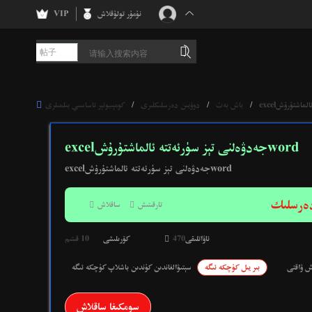
نۇمۇر تولۇقلاش
VIP
帖子

/
باش بەت
/
دوۋيىن دەرسلىكلىرى
/
كومپىيوتېر ئاساسىي بىلمىلرى
excelجەدۋەلنى تېز سۈرئەتتە ئالماشتۇرۇشword
excelجەدۋەلنى تېز سۈرئەتتە ئالماشتۇرۇشword
دەرسلىك
تارقىتىش

ساقلاش

ئاۋاتلىقى
470

كۆرىلىشى
10 قىتىم
ش ۋاقتى
بىر يىل كۈچكە ئىگە
سېتىۋالغاندىن كۈندىن باشلاپ كۈچكە ئىگە
سومكىغا ساقلاش