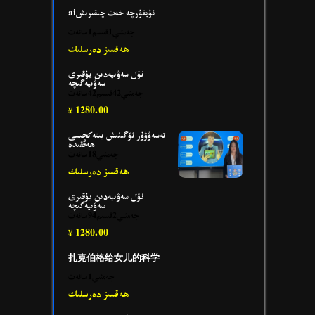
aiئۇيغۇرچە خەت چىقىرىش
جەمئىي1قىسىم1سائەت
ھەقسىز دەرسلىك
نۆل سەۋىيەدىن يۇقىرى
سەۋىيەگىچە
جەمئىي42قىسىم42سائەت
1280.00
¥
تەسەۋۋۇر ئۆگىنىش يىتەكچىسى
ھەققىدە
جەمئىي18سائەت
ھەقسىز دەرسلىك
نۆل سەۋىيەدىن يۇقىرى
سەۋىيەگىچە
جەمئىي2قىسىم94سائەت
1280.00
¥
扎克伯格给女儿的科学
جەمئىي1سائەت
ھەقسىز دەرسلىك