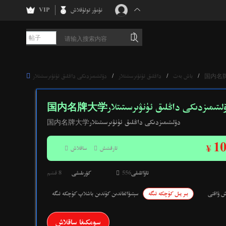
نۇمۇر تولۇقلاش
VIP
帖子

/
باش بەت
/
داڭلىق ئۈنۋىرسىتىتلار
/
دۆلىتىمىزدىكى داڭلىق ئ‍ۈنۋىرسىتىتلار
国内名دۆلىتىمىزدىكى داڭلىق ئ‍ۈنۋىرسىتىتلار
国内名牌大学دۆلىتىمىزدىكى داڭلىق ئ‍ۈنۋىرسىتىتلار
10
¥
تارقىتىش

ساقلاش

ئاۋاتلىقى
556

كۆرىلىشى
8 قىتىم
ش ۋاقتى
بىر يىل كۈچكە ئىگە
سېتىۋالغاندىن كۈندىن باشلاپ كۈچكە ئىگە
سومكىغا ساقلاش