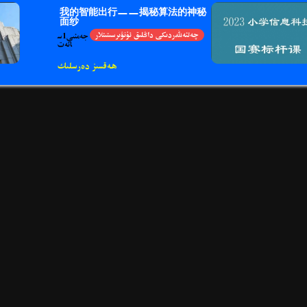
我的智能出行——揭秘算法的神秘
面纱
چەتئەللەردىكى داڭلىق ئ‍ۈنۋىرسىتىتلار
جەمئىي1س
ائەت
ھەقسىز دەرسلىك