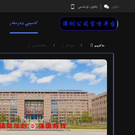
سالون
تېلفۇن نۇسقىسى
كەسپىي دەرسلەر



مەكتىپىم
/
سومكام
/
ساقلىغانلىرىم