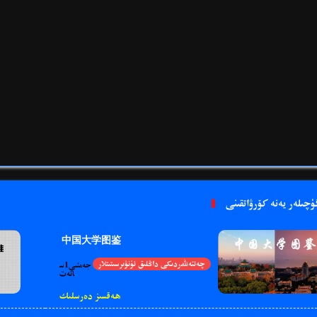
ۈچىلەر يەنە كۆرۋاتقىنى
中国大学图鉴
چەتئەللەردىكى داڭلىق ئ‍ۈنۋىرسىتىتلار
جەمئىي1س
ائەت
ھەقسىز دەرسلىك