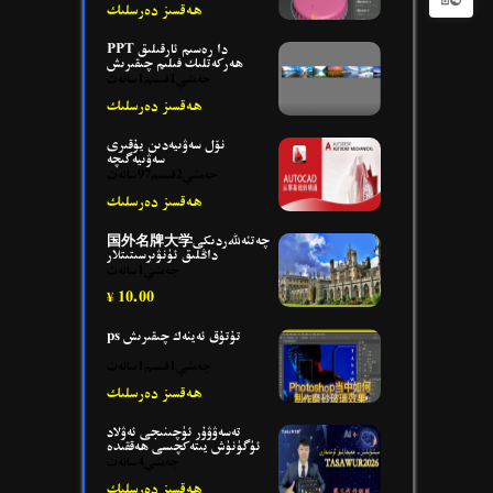
ھەقسىز دەرسلىك
PPT دا رەسىم ئارقىلىق
ھەركەتلىك فىلىم چىقىرىش
جەمئىي1قىسىم1سائەت
ھەقسىز دەرسلىك
نۆل سەۋىيەدىن يۇقىرى
سەۋىيەگىچە
جەمئىي2قىسىم97سائەت
ھەقسىز دەرسلىك
国外名牌大学چەتئەللەردىكى
داڭلىق ئ‍ۈنۋىرسىتىتلار
جەمئىي1سائەت
10.00
¥
ps تۇتۇق ئەينەك چىقىرىش
جەمئىي1قىسىم1سائەت
ھەقسىز دەرسلىك
تەسەۋۋۇر ئ‍ۈچىنىجى ئەۋلاد
ئ‍ۈگۈنۈش يىتەكچىسى ھەققىدە
جەمئىي4سائەت
ھەقسىز دەرسلىك