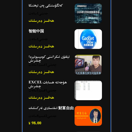
كەلگۇستىكى پەن تېخنىكا
جەمئىي1سائەت
ھەقسىز دەرسلىك
智能中国
جەمئىي1سائەت
ھەقسىز دەرسلىك
تېلفۇن ئىكرانىنى كومپىيوتېردا
چىقىرىش
جەمئىي1قىسىم1سائەت
ھەقسىز دەرسلىك
EXCEL ھۆجەتتە ھىسابات
چىقىرىش
جەمئىي1قىسىم1سائەت
ھەقسىز دەرسلىك
ئىقتىسادى ئەركىنلىك/财富自由
جەمئىي2قىسىم8سائەت
98.00
¥