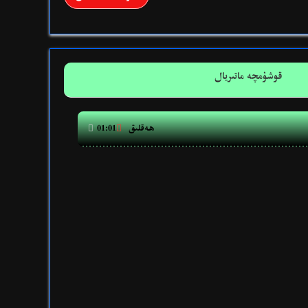
قوشۇمچە ماتىريال
ھەقلىق


01:01