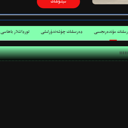
سېتىۋىلىڭ
سلىك مۇندەرىجىسى
دەرىسلىك چۈشەندۈرلىشى
تورداشلار باھاسى
11111