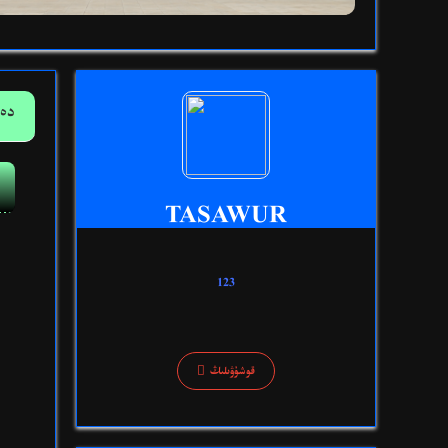
دەر
TASAWUR
123

قوشۇۋىلىڭ