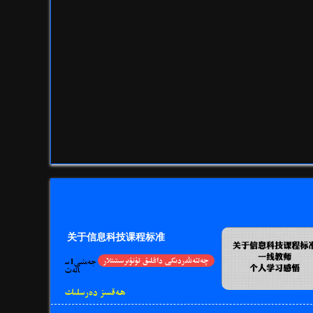
关于信息科技课程标准
چەتئەللەردىكى داڭلىق ئ‍ۈنۋىرسىتىتلار
جەمئىي1س
ائەت
ھەقسىز دەرسلىك