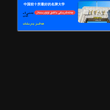
中国前十所最好的名牌大学
چەتئەللەردىكى داڭلىق ئ‍ۈنۋىرسىتىتلار
جەمئىي1س
ائەت
ھەقسىز دەرسلىك