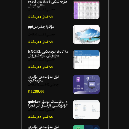
execl ھۆجەتتىكى قايتىلانغان
ساننى تىپىش
جەمئىي1قىسىم1سائەت
ھەقسىز دەرسلىك
pptمۇقاۋا چىقىرىش
جەمئىي1قىسىم1سائەت
ھەقسىز دەرسلىك
EXCEL دا كاتەك ئىچىدىكى
مەزمۇننى بىرلەشتۈرۈش
جەمئىي1قىسىم1سائەت
ھەقسىز دەرسلىك
نۆل سەۋىيەدىن يۇقىرى
سەۋىيەگىچە
جەمئىي42قىسىم42سائەت
1280.00
¥
quickerدا مائۇسنىڭ ئوتتۇرا
كۇنۇپكىسى ئارقىلىق تىز ئىجرا
قىلىش
جەمئىي1قىسىم1سائەت
ھەقسىز دەرسلىك
نۆل سەۋىيەدىن يۇقىرى