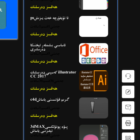
ھەقسىز دەرسلىك
psتا ئۇيغۇرچە خەت يىزىش
جەمئىي1قىسىم1سائەت
ھەقسىز دەرسلىك
ئاساسىي بىلىملەر تېخنىكا
دەرسلىرى
جەمئىي5قىسىم5سائەت
ھەقسىز دەرسلىك
كەسپىي دەرىسلىك illustrator
CC 2017
جەمئىي36قىسىم36سائەت
ھەقسىز دەرسلىك
c4dگىرىم قۇتىسىنى ياساش
جەمئىي1قىسىم1سائەت
ھەقسىز دەرسلىك
3dMAXپىۋە پوتۇلكىسى
ئېغىزىنى ياساش
جەمئىي1قىسىم1سائەت