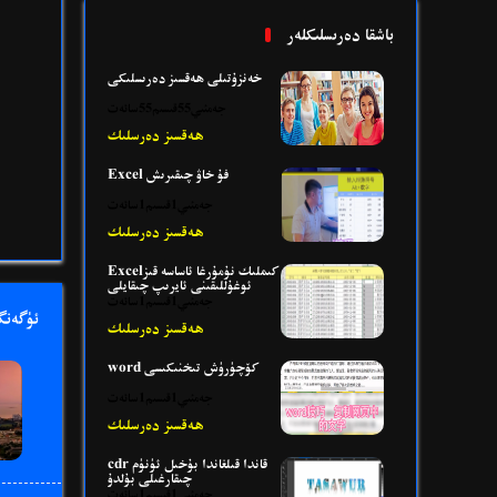
باشقا دەرىسلىكلەر
خەنزۇتىلى ھەقسىز دەرىسلىكى
جەمئىي55قىسىم55سائەت
ھەقسىز دەرسلىك
Excel فۇ خاۋ چىقىرىش
جەمئىي1قىسىم1سائەت
ھەقسىز دەرسلىك
Excelكىملىك نۇمۇرغا ئاساسە قىز
ئوغۇللىقىنى ئايرىپ چىقايلى
جەمئىي1قىسىم1سائەت
ئۈگەنگ
ھەقسىز دەرسلىك
word كۆچۈرۈش تىخنىكىسى
جەمئىي1قىسىم1سائەت
ھەقسىز دەرسلىك
cdr قاندا قىلغاندا بۇخىل ئۈنۈم
چىقارغىلى بۇلدۇ
جەمئىي1قىسىم1سائەت