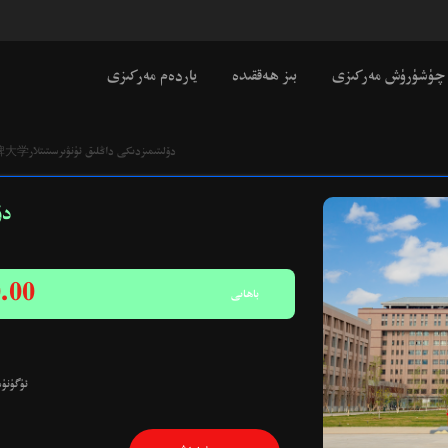
چۈشۈرۈش مەركىزى
بىز ھەققىدە
ياردەم مەركىزى
国内名牌大学دۆلىتىمىزدىكى داڭلىق ئ‍ۈنۋىرسىتىتلار
牌大学
.00
باھاىى
ئۈگۈنۈ