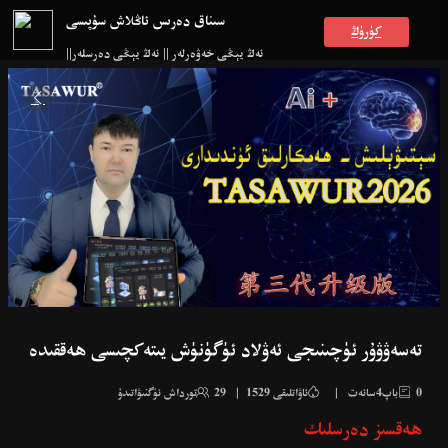
سىناق دەرىس ئاڭلاش سۇپىسى
كۈرۈڭ
ئەڭ يېڭى خەۋەرلەر || ئەڭ يېڭى دەرسلەر||
ئەڭ يېڭى دەرسلەر||

تەسەۋۋۇر ئ‍ۈچىنىجى ئەۋلاد ئ‍ۈگۈنۈش يىتەكچىسى ھەققىدە
0باپ4سائەت

|

ئاۋاتلىقى 1529
|
29تورداش ئۈگنىۋاتىدۇ

ھەقسىز دەرسلىك