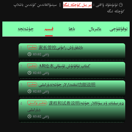
ئۈنۈملۈك ۋاقتى :
بىر يىل كۈچكە ئىگە
|
سېتىۋالغاندىن كۈندىن باشلاپ

كۈچكە ئىگە
ئوقۇتقۇچى
ماتىريال
باھا
قىسىم
چۈشەنچە
家长管控باشقۇرۇش رايۇنى
ھەقسىز
1

ۋاقتى 03:02
AR绘本كىتاپ ئۇقۇتۇش ئۇسۇلى
ھەقسىز
2

ۋاقتى 02:03
ئىقتىدارلار چۈشەندۈرلىشى功能说明
ھەقسىز
3

ۋاقتى 02:03
课程和试卷说明دەرىسلىك ۋە سۇئاللار چۈشەن
ھەقسىز ئۈگىنىش
4
دۈرلىشى

ۋاقتى 03:02